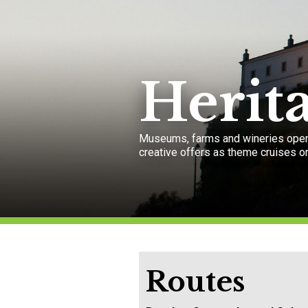
Herit
Museums, farms and wineries open t
creative offers as theme cruises or 
Routes