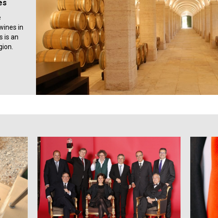
es
e
wines in
s is an
gion.