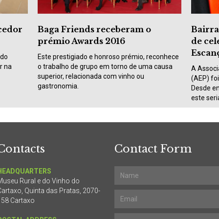
ncedor
Baga Friends receberam o
Bairra
prémio Awards 2016
de cel
Escan
 do
Este prestigiado e honroso prémio, reconhece
r na
o trabalho de grupo em torno de uma causa
A Associ
superior, relacionada com vinho ou
(AEP) fo
gastronomia.
Desde en
este seri
Contacts
Contact Form
HEADQUARTERS
Museu Rural e do Vinho do
Cartaxo, Quinta das Pratas, 2070-
158 Cartaxo