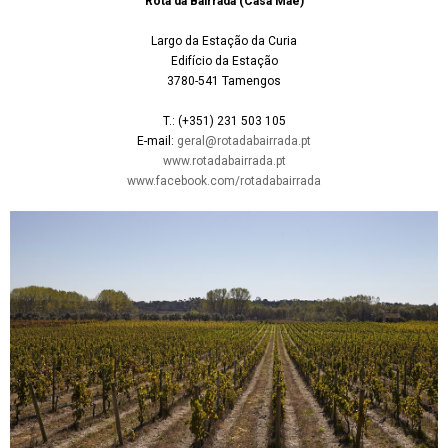
Rota da Bairrada (Casa Mãe)
Largo da Estação da Curia
Edifício da Estação
3780-541 Tamengos
T.: (+351) 231 503 105
E-mail:
geral@rotadabairrada.pt
www.rotadabairrada.pt
www.facebook.com/rotadabairrada