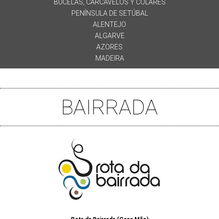
BUCELAS, CARCAVELOS Y COLARES
PENÍNSULA DE SETÚBAL
ALENTEJO
ALGARVE
AZORES
MADEIRA
BAIRRADA