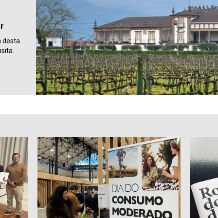
ar
a desta
sita.