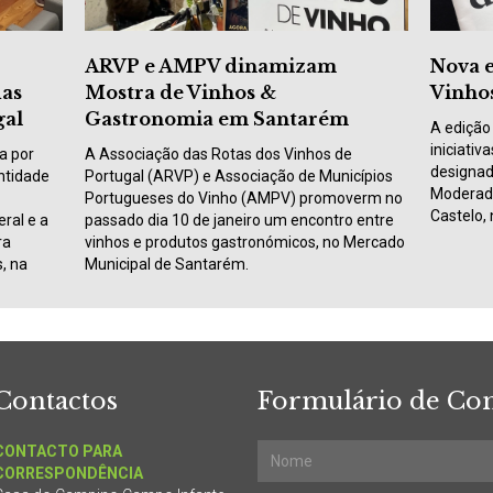
ARVP e AMPV dinamizam
Nova e
das
Mostra de Vinhos &
Vinho
gal
Gastronomia em Santarém
A edição
iniciati
a por
A Associação das Rotas dos Vinhos de
designad
ntidade
Portugal (ARVP) e Associação de Municípios
Moderado
Portugueses do Vinho (AMPV) promoverm no
Castelo,
ral e a
passado dia 10 de janeiro um encontro entre
ra
vinhos e produtos gastronómicos, no Mercado
s, na
Municipal de Santarém.
Contactos
Formulário de Con
CONTACTO PARA
CORRESPONDÊNCIA