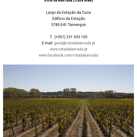
Rota da Bairrada (Casa Mãe)
Largo da Estação da Curia
Edifício da Estação
3780-541 Tamengos
T.: (+351) 231 503 105
E-mail:
geral@rotadabairrada.pt
www.rotadabairrada.pt
www.facebook.com/rotadabairrada