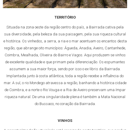
TERRITÓRIO
Situada na zona oeste da região centro do país, a Bairrada cativa pela
sua diversidade, pela beleza da sua paisagem, pela sua riqueza cultural
e histórica. Os vinhedos, a serra, a ria e o mar acentuam os encantos desta
região, que abrange oito municípios: Águeda, Anadia, Aveiro, Cantanhede,
Coimbra, Mealhada, Oliveira do Bairro e Vagos. Aqui produzem-se vinhos
de excelente qualidade e que primam pela diferenciação. Os espumantes
assumem a sua maior força, sendo por isso o ex-libris da Bairrada.
Implantada junto à costa atlântica, toda a região recebe a influência do
mar. A sul, o rio Mondego atravessa a região, banhando a histórica cidade
de Coimbra, e a norte o Rio Vouga e a Ria de Aveiro preservam uma ímpar
riqueza natural. De uma singularidade plena é também a Mata Nacional
do Bussaco, no coração da Bairrada.
VINHOS