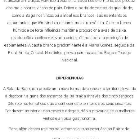
A ancestral tradição vitivinícola está enraizada neste território, que produz
dos mais nobres vinhos do país. Feitos a partir de castas de qualidade,
como a Baga nos tintos, ou a Bical nos brancos, são no entanto os
espumantes que têm vindo a assumir maior relevância. O clima fresco,
húmido e de forte influência marítima proporciona uvas de baixa
graduação alcoólica e elevada acidez, ótimas para a produção de
espumantes. A casta branca predominante é a Maria Gomes, seguida da
Bical, Arinto, Cercial. Nos tintos, prevalecem as castas Baga e Touriga
Nacional.
EXPERIÊNCIAS
A Rota da Bairrada propõe uma nova forma de conhecer o território, levando
a descobrir alguns dos encantos da Bairrada através dos cinco sentidos!
Oito roteiros temáticos dão a conhecer este território e os seus encantos.
Conduzem ao interior das caves e adegas, dão a provar os seus melhores
vinhos e a típica gastronomia.
Para além destes roteiros salientamos outras experiências Bairrada: