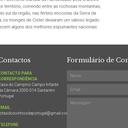
e território, correndo entre as rochosas montanhas,
o sul da região, nas férteis encostas da Serra da
sa, os monges de Cister deixaram um valioso legado.
ascem alguns dos melhores espumantes nacionais.
Contactos
Formulário de Con
CONTACTO PARA
CORRESPONDÊNCIA
Casa do Campino Campo Infante
da Câmara 2000-014 Santarém
Portugal
EMAIL
rotasdosvinhosdeportugal@gmail.com
TELEFONE