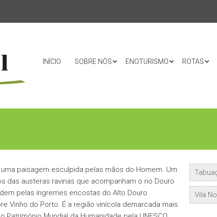
INÍCIO
SOBRE NÓS
ENOTURISMO
ROTAS
com uma paisagem esculpida pelas mãos do Homem. Um
Tabua
los das austeras ravinas que acompanham o rio Douro
endem pelas íngremes encostas do Alto Douro
Vila N
re Vinho do Porto. É a região vinícola demarcada mais
mo Património Mundial da Humanidade pela UNESCO