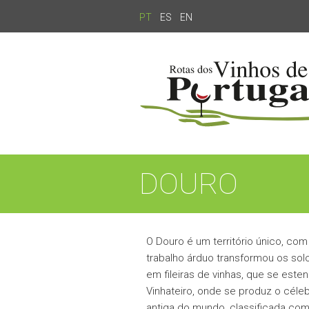
PT
ES
EN
DOURO
O Douro é um território único, 
trabalho árduo transformou os so
em fileiras de vinhas, que se est
Vinhateiro, onde se produz o céleb
antiga do mundo, classificada co