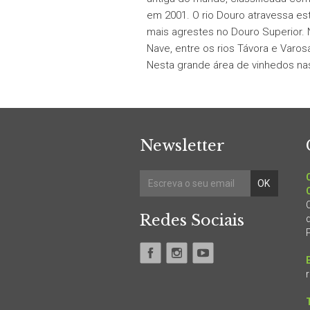
em 2001. O rio Douro atravessa est
mais agrestes no Douro Superior. N
Nave, entre os rios Távora e Varo
Nesta grande área de vinhedos n
Newsletter
Redes Sociais