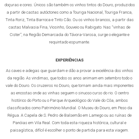
doçuras e cores. Únicos são também os vinhos tintos do Douro, produzidos
a partir de castas autóctones como a Touriga Nacional, Touriga Franca,
Tinta Roriz, Tinta Barroca e Tinto Cão. Ou os vinhos brancos, a partir das
castas Malvasia Fina, Viosinho, Gouveio ou Rabigato. Nas “vinhas de
Cister”, na Região Demarcada do Távora-Varosa, surge o elegante e
requintado espumante.
EXPERIÊNCIAS
As caves e adegas que guardam e dão a provar a excelência dos vinhos
da região. As vindimas, que todos os anos animam em setembro todo o
vale do Douro. Os cruzeiros no Douro, que tornam ainda mais imponentes
as encostas onde as vinhas seguem o sinuoso curso do rio. O centro
histórico do Porto ou o Parque Arqueológico do Vale do Côa, ambos
classificados como Património Mundial. O Museu do Douro, em Peso da
Régua. A Capela de S. Pedro de Balsemão em Lamego ou as ruínas de
Panóias em Vila Real. Com toda esta riqueza histórica, cultural e
paisagística, difícil é escolher o ponto de partida para esta viagem.