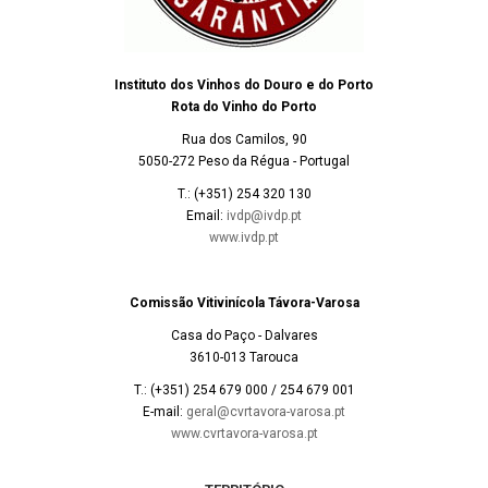
Instituto dos Vinhos do Douro e do Porto
Rota do Vinho do Porto
Rua dos Camilos, 90
5050-272 Peso da Régua - Portugal
T.: (+351) 254 320 130
Email:
ivdp@ivdp.pt
www.ivdp.pt
Comissão Vitivinícola Távora-Varosa
Casa do Paço - Dalvares
3610-013 Tarouca
T.: (+351) 254 679 000 / 254 679 001
E-mail:
geral@cvrtavora-varosa.pt
www.cvrtavora-varosa.pt