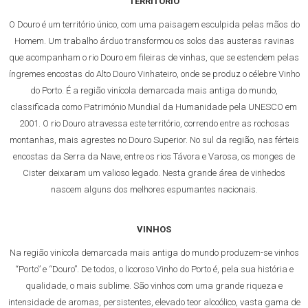
TERRITÓRIO
O Douro é um território único, com uma paisagem esculpida pelas mãos do
Homem. Um trabalho árduo transformou os solos das austeras ravinas
que acompanham o rio Douro em fileiras de vinhas, que se estendem pelas
íngremes encostas do Alto Douro Vinhateiro, onde se produz o célebre Vinho
do Porto. É a região vinícola demarcada mais antiga do mundo,
classificada como Património Mundial da Humanidade pela UNESCO em
2001. O rio Douro atravessa este território, correndo entre as rochosas
montanhas, mais agrestes no Douro Superior. No sul da região, nas férteis
encostas da Serra da Nave, entre os rios Távora e Varosa, os monges de
Cister deixaram um valioso legado. Nesta grande área de vinhedos
nascem alguns dos melhores espumantes nacionais.
VINHOS
Na região vinícola demarcada mais antiga do mundo produzem-se vinhos
“Porto” e “Douro”. De todos, o licoroso Vinho do Porto é, pela sua história e
qualidade, o mais sublime. São vinhos com uma grande riqueza e
intensidade de aromas, persistentes, elevado teor alcoólico, vasta gama de