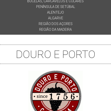
BUCELAS, CARCAVELOS E COLARES
PENÍNSULA DE SETÚBAL
ALENTEJO
ALGARVE
REGIÃO DOS AÇORES
REGIÃO DA MADEIRA
DOURO E PORTO